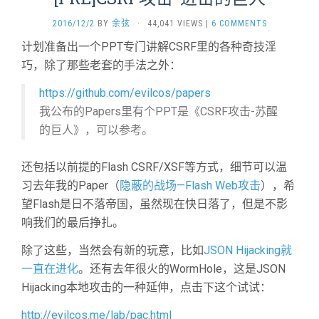
2016/12/2
BY
余弦
·
44,041 VIEWS
|
6 COMMENTS
计划准备出一个PPT专门讲解CSRF里的各种奇技淫
巧，除了那些老套的手法之外：
https://github.com/evilcos/papers
我公布的Papers里有个PPT是《CSRF攻击-苏醒
的巨人》，可以参考。
还包括以前提的Flash CSRF/XSF等方式，细节可以温
习去年我的Paper（
隐蔽的战场—Flash Web攻击
），希
望Flash是日不落帝国，虽然现在快日落了，但是不影
响我们的最后挣扎。
除了这些，当然会有新的玩意，比如
JSON Hijacking就
一直在进化
。还有去年很火的WormHole，这是JSON
Hijacking本地攻击的一种延伸，点击下这个试试：
http://evilcos.me/lab/pac.html