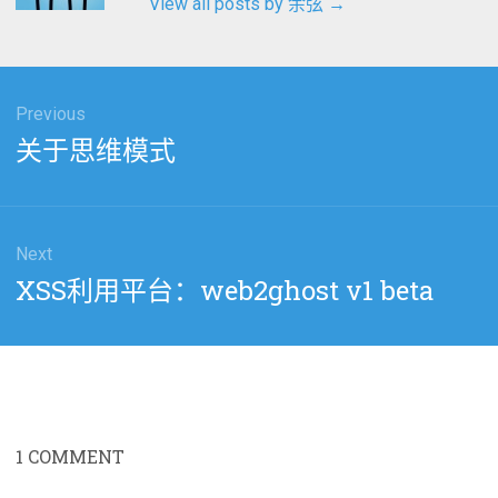
View all posts by 余弦
→
Previous
Previous
关于思维模式
post:
Next
Next
XSS利用平台：web2ghost v1 beta
post:
1
COMMENT