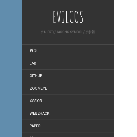
EVILCOS
//:ALERT(/HACKING SYMBOL/)//余弦
首页
LAB
GITHUB
ZOOMEYE
XSS’OR
WEB2HACK
PAPER