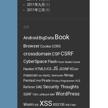
2011年九月
(5)
2011年三月
(8)
标签
Book
Android
BigData
Browser
Cookie
CORS
CSRF
crossdomain
CSP
CyberSpace
Flash
Flash Rootkit
Game
JS
Hacker
HTML5
ICS
JSONP
KCon
masscan
Nmap
me
MySQL
NetHunter
Pentest
Pirate
PHP
Privacy
Programmer
RCE
Security Thoughts
Referer
SAE
WordPress
SSRF
TSRC
utf8mb4
WAF
XSS
Worm
XSS'OR
XSF
XSS Filter