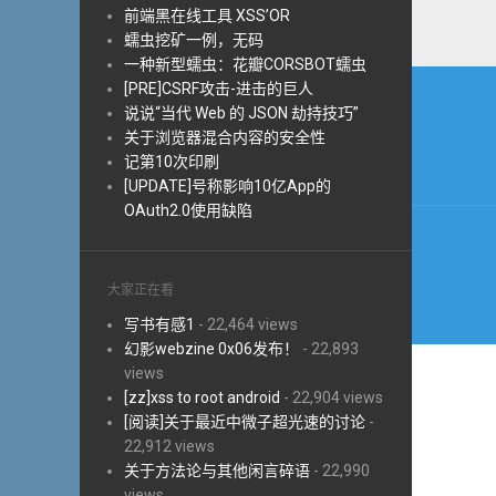
前端黑在线工具 XSS’OR
蠕虫挖矿一例，无码
一种新型蠕虫：花瓣CORSBOT蠕虫
文
[PRE]CSRF攻击-进击的巨人
章
说说“当代 Web 的 JSON 劫持技巧”
关于浏览器混合内容的安全性
导
记第10次印刷
[UPDATE]号称影响10亿App的
航
OAuth2.0使用缺陷
大家正在看
写书有感1
- 22,464 views
幻影webzine 0x06发布！
- 22,893
views
[zz]xss to root android
- 22,904 views
[阅读]关于最近中微子超光速的讨论
-
22,912 views
关于方法论与其他闲言碎语
- 22,990
views