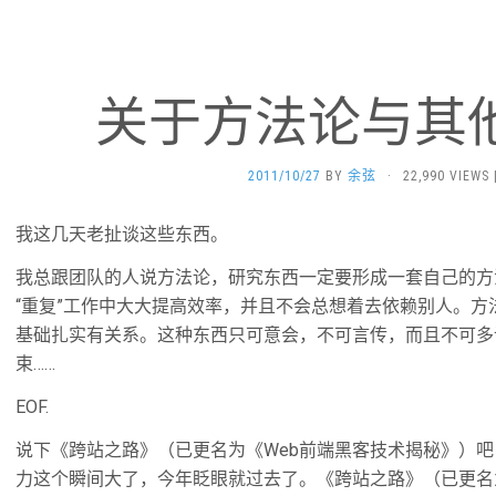
关于方法论与其
2011/10/27
BY
余弦
·
22,990 VIEWS
我这几天老扯谈这些东西。
我总跟团队的人说方法论，研究东西一定要形成一套自己的方
“重复”工作中大大提高效率，并且不会总想着去依赖别人。
基础扎实有关系。这种东西只可意会，不可言传，而且不可多
束……
EOF.
说下《跨站之路》（已更名为《Web前端黑客技术揭秘》）
力这个瞬间大了，今年眨眼就过去了。《跨站之路》（已更名