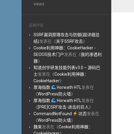
views
近期评论
SSRF漏洞原理攻击与防御(超详细总
结)
发表在《
关于SSRF攻击
》
Cookie利用神器：CookieHacker -
SEOOS技术门户
发表在《
我的渗透利
器
》
知道创宇研发技能列表v3.0 – 源码巴
士
发表在《
Cookie利用神器：
CookieHacker
》
厚海指数
Horwath HTL
发表在
《
WordPress防火墙
》
厚海指数
Horwath HTL
发表在
《
[PRE]CSRF攻击-进击的巨人
》
CommandNotFound
坑否
发表在
《
WordPress防火墙
》
魏来
发表在《
Cookie利用神器：
CookieHacker
》