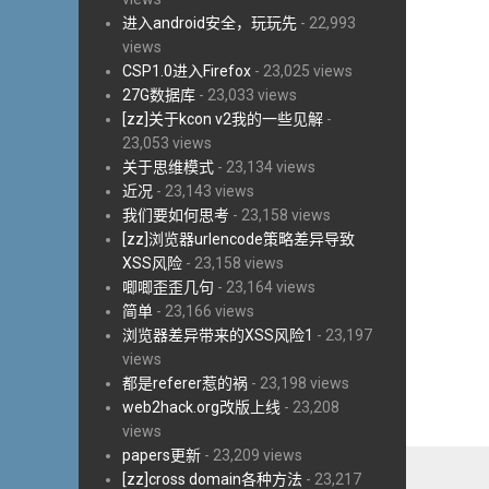
进入android安全，玩玩先
- 22,993
views
CSP1.0进入Firefox
- 23,025 views
27G数据库
- 23,033 views
[zz]关于kcon v2我的一些见解
-
23,053 views
关于思维模式
- 23,134 views
近况
- 23,143 views
我们要如何思考
- 23,158 views
[zz]浏览器urlencode策略差异导致
XSS风险
- 23,158 views
唧唧歪歪几句
- 23,164 views
简单
- 23,166 views
浏览器差异带来的XSS风险1
- 23,197
views
都是referer惹的祸
- 23,198 views
web2hack.org改版上线
- 23,208
views
papers更新
- 23,209 views
[zz]cross domain各种方法
- 23,217