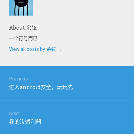
About
余弦
一个符号而已
View all posts by 余弦
→
文
章
Previous
Previous
进入android安全，玩玩先
导
post:
航
Next
Next
我的渗透利器
post: