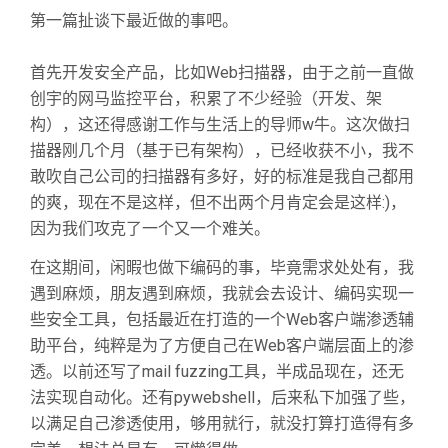
第一篇扯谈下最近做的事吧。
首先开发安全产品，比如Web扫描器，由于之前一直做
创宇的网马监控平台，积累了不少经验（开发、架
构），这还得感谢工作与生活上的导师w牛。这次做扫
描器刚几个月（基于已有架构），已经收获不小，我不
敢吹自己公司的扫描器有多好，好的标准是我自己都用
的爽，现在不是这样，但不出两个月肯定会是这样:)，
因为我们攻克了一个又一个难关。
在这期间，闲暇也做下编码的事，毕竟需求处处有，我
遇到麻烦，朋友遇到麻烦，我就会去设计、编码实现一
些安全工具，包括最近在打造的一个Web客户端渗透辅
助平台，纯粹是为了方便自己在Web客户端层面上的渗
透。以前还写了mail fuzzing工具，半成品现在，还无
法实现自动化。还有pywebshell，后来私下加强了些，
以满足自己渗透使用，够用就行，就没打算打造得有多