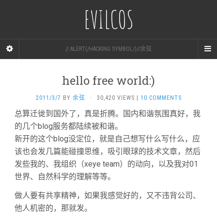
EVILCOS
//:ALERT(/HACKING SYMBOL/)//余弦
hello free world:)
2011/3/7
BY
余弦
·
30,420 VIEWS
|
10 COMMENTS
总算迁徙到国外了，真是折腾。国内和谐氛围真好，我
的几个blog服务都陆续被和谐。
新开的这个blog没定位，就是自己想写什么写什么，应
该也会发几篇能碰撞思维，吸引眼球的技术文章，然后
发些我的、我组织（xeye team）的动向，以及我对01
世界、自然科学的理解等等。
做人要有共享精神，如果我感觉好的，又不违背公司、
他人机密的，那就发。