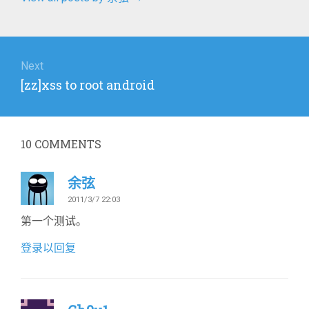
文
章
Next
Next
[zz]xss to root android
导
post:
航
10
COMMENTS
余弦
2011/3/7 22:03
第一个测试。
登录以回复