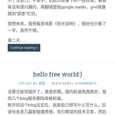
不了注意力，于是乎，玩起以前拿下的一些权限，看看
有没有感兴趣的，再翻墙登陆google reader，g+e快捷
跳到“探索”栏目。
我想休息，我想看部电影《惊天洞地》，很好也只看了
一半，虽然不错。
第二天……
Continue reading
hello free world:)
2011/3/7
BY
余弦
·
30,413 VIEWS
|
10 COMMENTS
总算迁徙到国外了，真是折腾。国内和谐氛围真好，我
的几个blog服务都陆续被和谐。
新开的这个blog没定位，就是自己想写什么写什么，应
该也会发几篇能碰撞思维，吸引眼球的技术文章，然后