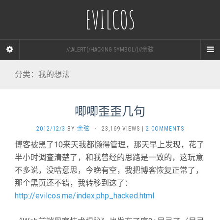
EVILCOS
//:ALERT(/HACKING SYMBOL/)//余弦
分类：我的想法
唧唧歪歪几句
2012/12/3
BY
余弦
·
23,169 VIEWS
|
2 COMMENTS
博客被黑了10来天我都懒得管理，那天早上发现，花了
半小时调查清楚了，和我曾经的思路是一致的，这玩意
不多说，没啥意思，今晚有空，我把博客恢复正常了，
那个黑页还不错，我转移到这了：
http://evilcos.me/index.php_hacked.html