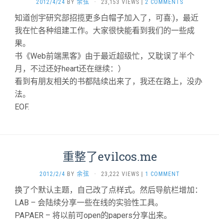
2012/4/24
BY
余弦
·
23,153 VIEWS
|
2 COMMENTS
知道创宇研究部招揽更多白帽子加入了，可喜:)，最近
我在忙各种组建工作。大家很快能看到我们的一些成
果。
书《Web前端黑客》由于最近超级忙，又耽误了半个
月，不过还好heart还在继续：）
看到有朋友相关的书都陆续出来了，我还在路上，没办
法。
EOF.
重整了evilcos.me
2012/2/4
BY
余弦
·
23,222 VIEWS
|
1 COMMENT
换了个默认主题，自己改了点样式。然后导航栏增加：
LAB – 会陆续分享一些在线的实验性工具。
PAPAER – 将以前可open的papers分享出来。